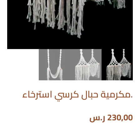
.مكرمية حبال كرسي استرخاء
230,00
ر.س