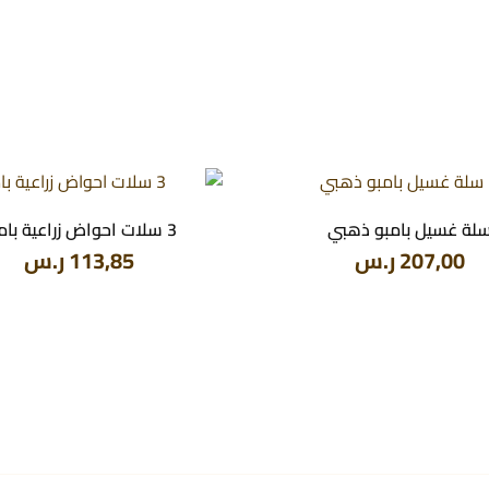
لة غسيل بامبو ذهبي
3 سلات احواض زراعية بامبو
207,00
ر.س
113,85
ر.س