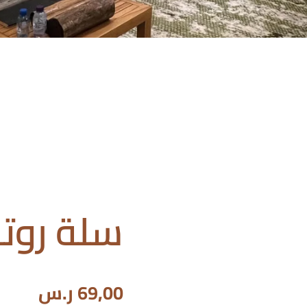
سلة روتا
69,00
ر.س