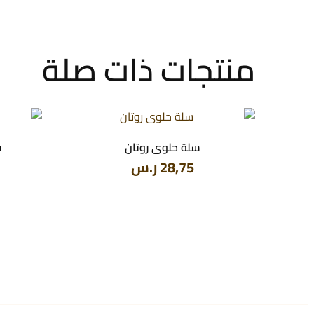
منتجات ذات صلة
سلة حلوى روتان
س
28,75
ر.س