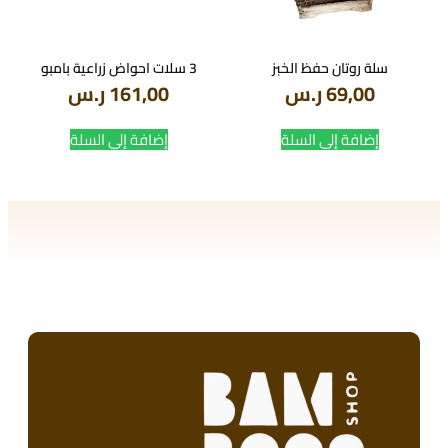
سلة روتان حفظ الخبز
3 سلات احواض زراعية بامبو
69,00
ر.س
161,00
ر.س
إضافة إلى السلة
إضافة إلى السلة