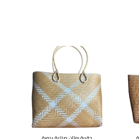
ة
حقيبة روتان صناعة يدوية