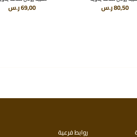
80,50
ر.س
69,00
ر.س
روابط فرعية