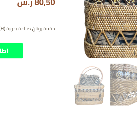
80,50
ر.س
حقيبة روتان صناعة يدوية 30cm × 18.5cm (H)
اطل