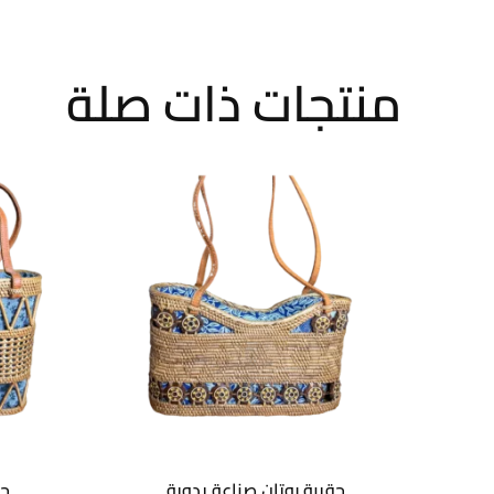
منتجات ذات صلة
حقيبة روتان صناعة يدوية
حق