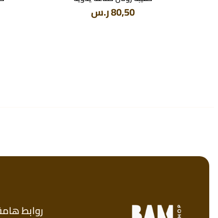
80,50
ر.س
روابط هامة